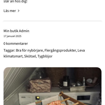
slår an hos dig!
Läs mer
Min butik Admin
17 januari 2025
0 kommentarer
Taggar:
Bra för nybörjare
,
Flergångsprodukter
,
Leva
klimatsmart
,
Skötsel
,
Tygblöjor