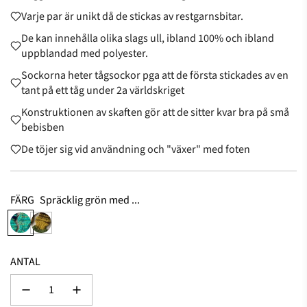
Varje par är unikt då de stickas av restgarnsbitar.
De kan innehålla olika slags ull, ibland 100% och ibland
uppblandad med polyester.
Sockorna heter tågsockor pga att de första stickades av en
tant på ett tåg under 2a världskriget
Konstruktionen av skaften gör att de sitter kvar bra på små
bebisben
De töjer sig vid användning och "växer" med foten
FÄRG
Spräcklig grön med ...
S
M
p
o
r
s
ANTAL
ä
s
c
g
k
r