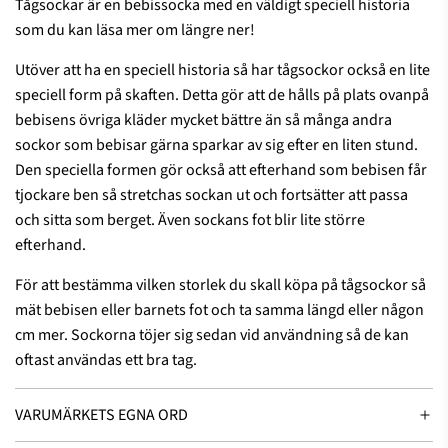
å
u
Tågsockar är en bebissocka med en väldigt speciell historia
r
n
som du kan läsa mer om längre ner!
ä
Utöver att ha en speciell historia så har tågsockor också en lite
n
speciell form på skaften. Detta gör att de hålls på plats ovanpå
d
bebisens övriga kläder mycket bättre än så många andra
e
sockor som bebisar gärna sparkar av sig efter en liten stund.
r
Den speciella formen gör också att efterhand som bebisen får
tjockare ben så stretchas sockan ut och fortsätter att passa
och sitta som berget. Även sockans fot blir lite större
efterhand.
För att bestämma vilken storlek du skall köpa på tågsockor så
mät bebisen eller barnets fot och ta samma längd eller någon
cm mer. Sockorna töjer sig sedan vid användning så de kan
oftast användas ett bra tag.
VARUMÄRKETS EGNA ORD