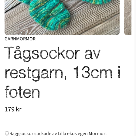
GARNMORMOR
Tågsockor av
restgarn, 13cm i
foten
Ordinarie
179 kr
pris
Raggsockor stickade av Lilla ekos egen Mormor!