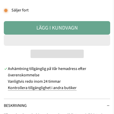
l
ö
Säljer fort
i
n
g
,
g
s
LÄGG I KUNDVAGN
L
r
e
ö
n
A
n
a
D
m
p
D
e
s
d
g
A
Avhämtning tillgänglig på Vår hemadress efter
m
u
R
överenskommelse
a
l
.
Vanligtvis redo inom 24 timmar
r
o
Kontrollera tillgänglighet i andra butiker
i
c
.
n
h
.
b
b
BESKRIVNING
l
r